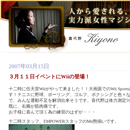
2007年03月15日
３月１１日イベントにWiiの登場！
十二時に任天堂Wiiがやって来ました！！大画面でのWii Sport
す！テニスに野球、ボーリング、ゴルフ、ボクシングと色々
で、みんな運動不足を解消出来そうです。喜代野は体力測定5
既に、右腕が筋肉痛です。
お子様に喜んで頂く為の練習のはずが・・・
十二時スタッフ、EMPOWERスタッフのMii勢揃いです。