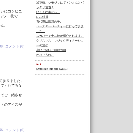
浅草橋、シモジマにてトンさんとバ
ッタリ遭遇！
買いにコンビニ
ひょんな事から。
ャツ一枚で
DVD鑑賞
喜代野は風邪の子。
せん。
バースデーパーティーに行ってきま
した。
スカパーで十二時が紹介されます。
クリスマス マジックディナーショ
ーの宣伝
08 |
コメント (0)
喜びと笑いと感動の国
かぶりもの。
Syndicate this site (XML)
って参りました。
してくれてるな
までご一緒させ
ートのアイスが
56 |
コメント (0)