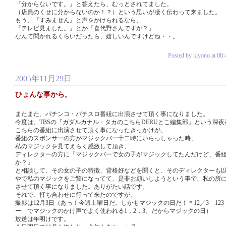
『分からないです。』と答えたら、むっとされてました。
（店員のくせに分からないのか！？）という思いが凄く伝わって来ました。
もう、『すみません』と声をかけられるなら、
『テレビ見ました。』とか『喜代野さんですか？』
なんて聞かれるくらいだったら、嬉しいんですけどね・・。
Posted by kiyono at 08:
2005年11月29日
ひょんな事から。
またまた、パチンコ・パチスロ番組に出演させて頂く事になりました。
今度は、TBSの『ガダルカナル・タカのこちらDERUとこ編集部』という深
こちらの番組に出演させて頂く事になったきっかけが、
番組のスポンサーの方がマジックバー十二時にいらっしゃった時、
私のマジックを見てえらく感激して頂き、
ディレクターの方に『マジックバーで女の子がマジックしてたんだけど、番
か？』
と相談して、その女の子の特徴、背格好などを聞くと、そのディレクターも
やで私のマジックをご覧になってて、是非お願いしようという事で、私の所
させて頂く事になりました。ありがたい話です。
それで、打ち合わせに行って来たのですが、
撮影は12月3日（あっ！今週土曜日だ。しかもマジックの日だ！＊12／3 12
ー でマジックのかけ声でよく使われる1，2，3。だからマジックの日）
放送は年明けです。