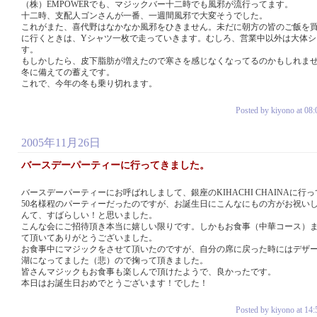
（株）EMPOWERでも、マジックバー十二時でも風邪が流行ってます。
十二時、支配人ゴンさんが一番、一週間風邪で大変そうでした。
これがまた、喜代野はなかなか風邪をひきません。未だに朝方の皆のご飯を
に行くときは、Yシャツ一枚で走っていきます。むしろ、営業中以外は大体シ
す。
もしかしたら、皮下脂肪が増えたので寒さを感じなくなってるのかもしれま
冬に備えての蓄えです。
これで、今年の冬も乗り切れます。
Posted by kiyono at 08:
2005年11月26日
バースデーパーティーに行ってきました。
バースデーパーティーにお呼ばれしまして、銀座のKIHACHI CHAINAに行
50名様程のパーティーだったのですが、お誕生日にこんなにもの方がお祝い
んて、すばらしい！と思いました。
こんな会にご招待頂き本当に嬉しい限りです。しかもお食事（中華コース）
て頂いてありがとうございました。
お食事中にマジックをさせて頂いたのですが、自分の席に戻った時にはデザ
湖になってました（悲）ので掬って頂きました。
皆さんマジックもお食事も楽しんで頂けたようで、良かったです。
本日はお誕生日おめでとうございます！でした！
Posted by kiyono at 14: