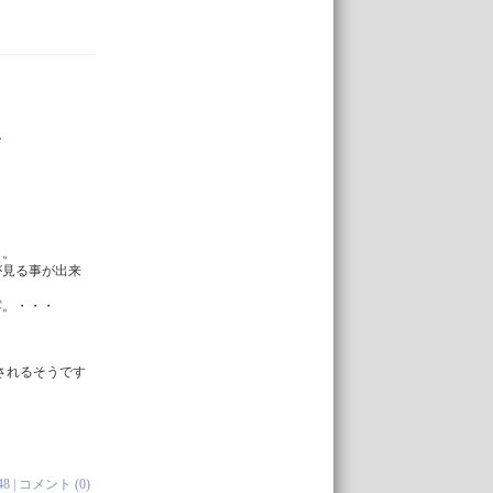
。
）。
が見る事が出来
露。・・・
されるそうです
。
48 |
コメント (0)