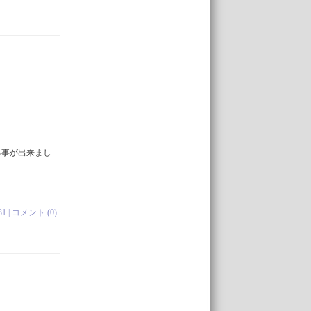
る事が出来まし
31 |
コメント (0)