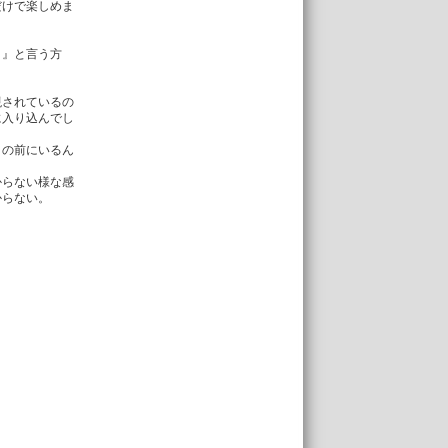
だけで楽しめま
！』と言う方
現されているの
に入り込んでし
目の前にいるん
からない様な感
からない。