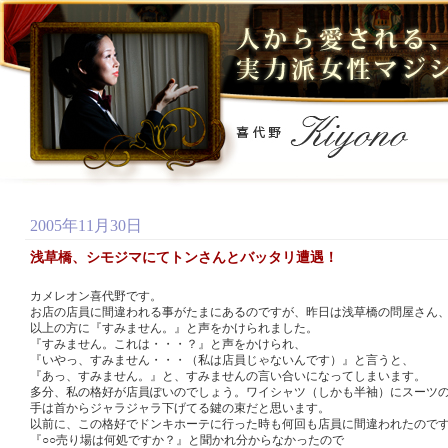
2005年11月30日
浅草橋、シモジマにてトンさんとバッタリ遭遇！
カメレオン喜代野です。
お店の店員に間違われる事がたまにあるのですが、昨日は浅草橋の問屋さん、
以上の方に『すみません。』と声をかけられました。
『すみません。これは・・・？』と声をかけられ、
『いやっ、すみません・・・（私は店員じゃないんです）』と言うと、
『あっ、すみません。』と、すみませんの言い合いになってしまいます。
多分、私の格好が店員ぽいのでしょう。ワイシャツ（しかも半袖）にスーツ
手は首からジャラジャラ下げてる鍵の束だと思います。
以前に、この格好でドンキホーテに行った時も何回も店員に間違われたので
『○○売り場は何処ですか？』と聞かれ分からなかったので