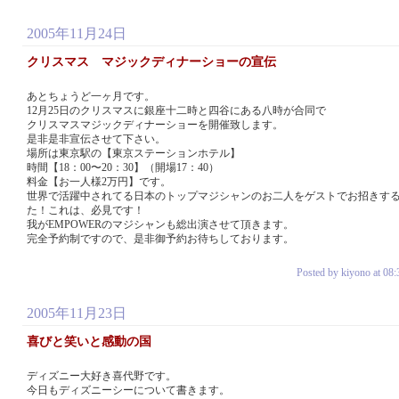
2005年11月24日
クリスマス マジックディナーショーの宣伝
あとちょうど一ヶ月です。
12月25日のクリスマスに銀座十二時と四谷にある八時が合同で
クリスマスマジックディナーショーを開催致します。
是非是非宣伝させて下さい。
場所は東京駅の【東京ステーションホテル】
時間【18：00〜20：30】（開場17：40）
料金【お一人様2万円】です。
世界で活躍中されてる日本のトップマジシャンのお二人をゲストでお招きす
た！これは、必見です！
我がEMPOWERのマジシャンも総出演させて頂きます。
完全予約制ですので、是非御予約お待ちしております。
Posted by kiyono at 08:
2005年11月23日
喜びと笑いと感動の国
ディズニー大好き喜代野です。
今日もディズニーシーについて書きます。