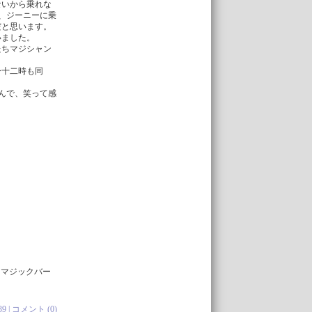
ないから乗れな
、ジーニーに乗
だと思います。
いました。
たちマジシャン
ー十二時も同
んで、笑って感
りマジックバー
39 |
コメント (0)