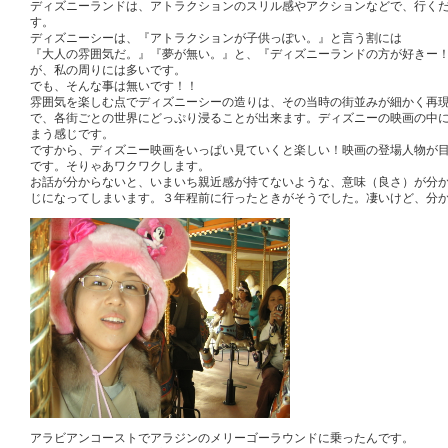
ディズニーランドは、アトラクションのスリル感やアクションなどで、行く
す。
ディズニーシーは、『アトラクションが子供っぽい。』と言う割には
『大人の雰囲気だ。』『夢が無い。』と、『ディズニーランドの方が好きー
が、私の周りには多いです。
でも、そんな事は無いです！！
雰囲気を楽しむ点でディズニーシーの造りは、その当時の街並みが細かく再
で、各街ごとの世界にどっぷり浸ることが出来ます。ディズニーの映画の中
まう感じです。
ですから、ディズニー映画をいっぱい見ていくと楽しい！映画の登場人物が
です。そりゃあワクワクします。
お話が分からないと、いまいち親近感が持てないような、意味（良さ）が分
じになってしまいます。３年程前に行ったときがそうでした。凄いけど、分
アラビアンコーストでアラジンのメリーゴーラウンドに乗ったんです。