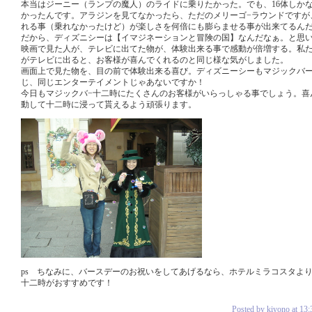
本当はジーニー（ランプの魔人）のライドに乗りたかった。でも、16体しか
かったんです。アラジンを見てなかったら、ただのメリーゴ−ラウンドですが
れる事（乗れなかったけど）が楽しさを何倍にも膨らませる事が出来てるん
だから、ディズニシーは【イマジネーションと冒険の国】なんだなぁ。と思
映画で見た人が、テレビに出てた物が、体験出来る事で感動が倍増する。私
がテレビに出ると、お客様が喜んでくれるのと同じ様な気がしました。
画面上で見た物を、目の前で体験出来る喜び。ディズニーシーもマジックバ
じ、同じエンターテイメントじゃあないですか！
今日もマジックバ−十二時にたくさんのお客様がいらっしゃる事でしょう。喜
動して十二時に浸って貰えるよう頑張ります。
ps ちなみに、バースデーのお祝いをしてあげるなら、ホテルミラコスタよ
十二時がおすすめです！
Posted by kiyono at 13: