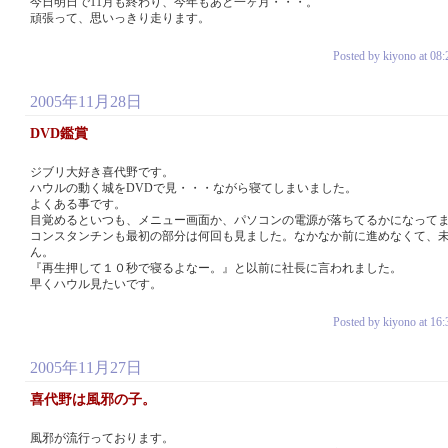
今日明日で11月も終わり、今年もあと一ヶ月・・・。
頑張って、思いっきり走ります。
Posted by kiyono at 08:
2005年11月28日
DVD鑑賞
ジブリ大好き喜代野です。
ハウルの動く城をDVDで見・・・ながら寝てしまいました。
よくある事です。
目覚めるといつも、メニュー画面か、パソコンの電源が落ちてるかになって
コンスタンチンも最初の部分は何回も見ました。なかなか前に進めなくて、
ん。
『再生押して１０秒で寝るよなー。』と以前に社長に言われました。
早くハウル見たいです。
Posted by kiyono at 16:
2005年11月27日
喜代野は風邪の子。
風邪が流行っております。