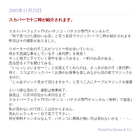
2005年11月25日
スカパーで十二時が紹介されます。
スカイパーフェクトTVのパチンコ・パチスロ専門チャンネルで、
『街で見つけた面白いお店』と言う名目でマジックバ−十二時が紹介されます
昨日はその撮影がありました。
リポーターの女の子二人がコリドー街を歩いていたら、
何か不思議な事をしている子（喜代野）を発見！
サッと地下に下りていく背中を追ってみると、一軒のお店がある。
恐る恐るドアを開けてみる。
『いらっしゃいませー！』と出迎えてくれたのは、さっきの女の子（喜代野
何と、ココはマジックバー！お酒やお食事を楽しみながら目の前でマジック
るのだ。
『じゃあマジック見せて頂けますか？』と言う二人にテーブルマジックを披
という様な流れで、撮影は無事終了。
放送は、12月10日位から末日位まで
スカイパーフェクトTVのパチンコ・パチスロ専門チャンネル（有料）で放送
が、
私が見れないので詳しくは分かりません。
見れたらラッキー！位で見てて下さい。
何せ有料チャンネルなんで、パチンコに興味が無い方は見れないかも・・・
Posted by kiyono at 12: