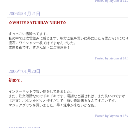
Posted by kiyono at 12:
2006年01月21日
☆WHITE SATURDAY NIGHT☆
すっっごい雪降ってます。
私の中では吹雪並みに感じます。朝方ご飯を買いに外に出たら雪だらけにな
流石にワイシャツ一枚ではでませんでした。
雪降る夜です。皆さん足下にご注意を！
Posted by kiyono at 14:
2006年01月20日
初めて。
インターネットで買い物をしてみました。
まだ、注文段階なのでドキドキです。電話など話せれば、まだ良いのですが
【注文】ボタンをピッと押すだけで、買い物出来るなんてすごいです。
マジックグッツを買いました。早く返事が来ないかなあ。
Posted by kiyono at 15: