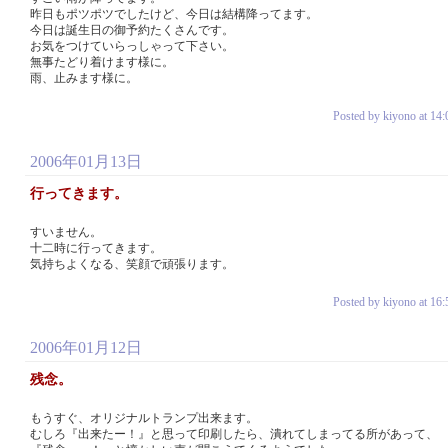
昨日もポツポツでしたけど、今日は結構降ってます。
今日は誕生日の御予約たくさんです。
お気をつけていらっしゃって下さい。
無事たどり着けます様に。
雨、止みます様に。
Posted by kiyono at 14:
2006年01月13日
行ってきます。
すいません。
十二時に行ってきます。
気持ちよくなる、笑顔で頑張ります。
Posted by kiyono at 16:
2006年01月12日
残念。
もうすぐ、オリジナルトランプ出来ます。
むしろ『出来たー！』と思って印刷したら、潰れてしまってる所があって、