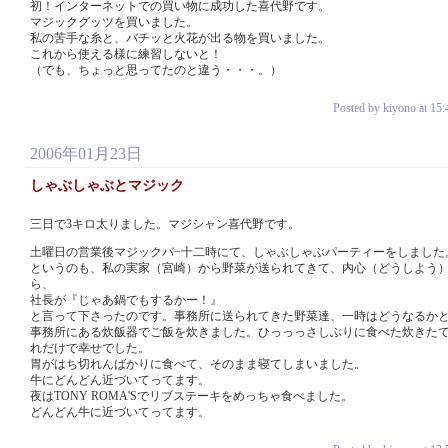
初！インターネットでの買い物に成功した喜代野です。
マジックグッツを買いました。
私の苦手な糸と、バチッと火花が出る物を買いました。
これから使える様に練習しないと！
（でも、ちょっと思ってたのと違う・・・。）
Posted by kiyono at 15:
2006年01月23日
しゃぶしゃぶとマジック
三日で3キロ太りました。マジシャン喜代野です。
土曜日の営業後マジックバ−十二時にて、しゃぶしゃぶパーティーをしました
というのも、私の実家（宮崎）から野菜が送られてきて、内心（どうしよう
ら、
社長が『じゃあ鍋でもするかー！』
と言って下さったのです。事務所に送られてきた野菜達、一時はどうなるか
事務所にある炊飯器でご飯を炊きました。ひっっっさしぶりに食べた炊きた
れだけで幸せでした。
胃がはち切れんばかりに食べて、そのまま寝てしまいました。
牛にどんどん近づいてってます。
夜はTONY ROMA'Sでリブステーキをめっちゃ食べました。
どんどん牛に近づいてってます。