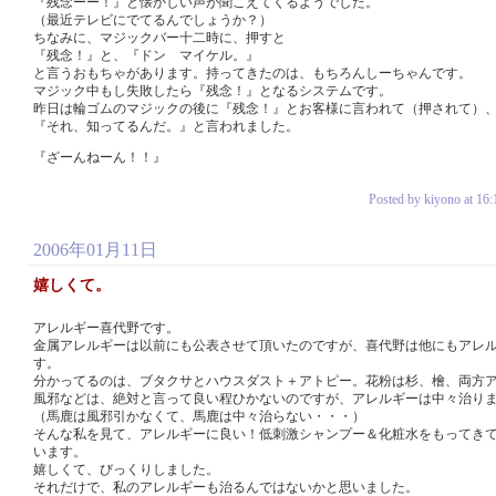
『残念ーー！』と懐かしい声が聞こえてくるようでした。
（最近テレビにでてるんでしょうか？）
ちなみに、マジックバー十二時に、押すと
『残念！』と、『ドン マイケル。』
と言うおもちゃがあります。持ってきたのは、もちろんしーちゃんです。
マジック中もし失敗したら『残念！』となるシステムです。
昨日は輪ゴムのマジックの後に『残念！』とお客様に言われて（押されて）
『それ、知ってるんだ。』と言われました。
『ざーんねーん！！』
Posted by kiyono at 16:
2006年01月11日
嬉しくて。
アレルギー喜代野です。
金属アレルギーは以前にも公表させて頂いたのですが、喜代野は他にもアレ
す。
分かってるのは、ブタクサとハウスダスト＋アトピー。花粉は杉、檜、両方
風邪などは、絶対と言って良い程ひかないのですが、アレルギーは中々治り
（馬鹿は風邪引かなくて、馬鹿は中々治らない・・・）
そんな私を見て、アレルギーに良い！低刺激シャンプー＆化粧水をもってき
います。
嬉しくて、びっくりしました。
それだけで、私のアレルギーも治るんではないかと思いました。