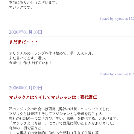
本当にありがとうございます。
マジックです。
Posted by kiyono at 14:
2006年01月10日
まだまだ・・・
オリジナルのトランプを作り始めて、早 んんヶ月。
未だ書いてます。遅い。
今週中に作り上げてやる！
Posted by kiyono at 16:
2006年01月09日
マジックとは？そしてマジシャンは！喜代野伝
私のマジックの出会いは西尾（弊社の社長）のマジックでした。
マジックとは奇跡！そしてマジシャンとは奇跡を起こす人。
弊社の社訓の一つに「喜び、笑い、感動」を提供する。とあります。
「マジックとは奇跡！」について西尾に聞いたときがありました。
奇跡の一例で言うと、
１、大事故での奇跡的に助かった感動（生きて生還）等