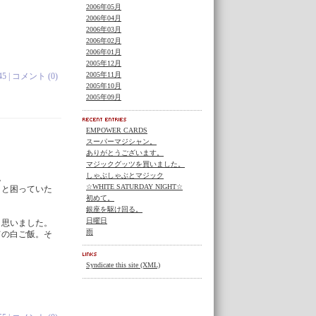
2006年05月
2006年04月
2006年03月
2006年02月
2006年01月
2005年12月
2005年11月
45 |
コメント (0)
2005年10月
2005年09月
EMPOWER CARDS
スーパーマジシャン。
ありがとうございます。
マジックグッツを買いました。
しゃぶしゃぶとマジック
。
☆WHITE SATURDAY NIGHT☆
）と困っていた
初めて。
銀座を駆け回る。
日曜日
と思いました。
雨
ての白ご飯。そ
Syndicate this site (XML)