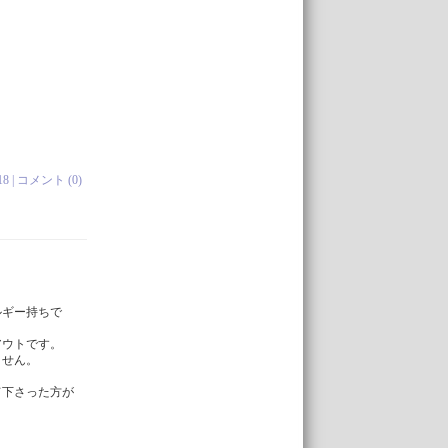
、
18 |
コメント (0)
ルギー持ちで
アウトです。
ません。
て下さった方が