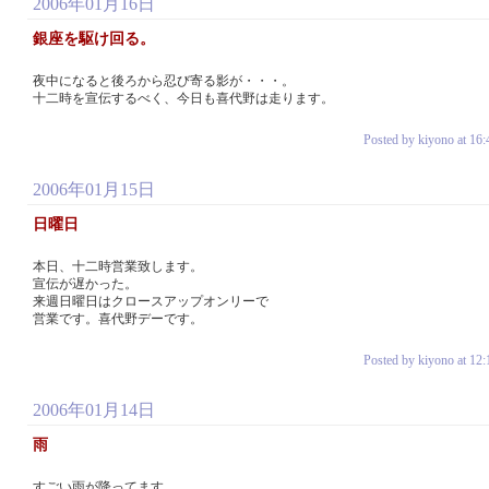
2006年01月16日
銀座を駆け回る。
夜中になると後ろから忍び寄る影が・・・。
十二時を宣伝するべく、今日も喜代野は走ります。
Posted by kiyono at 16:
2006年01月15日
日曜日
本日、十二時営業致します。
宣伝が遅かった。
来週日曜日はクロースアップオンリーで
営業です。喜代野デーです。
Posted by kiyono at 12:
2006年01月14日
雨
すごい雨が降ってます。