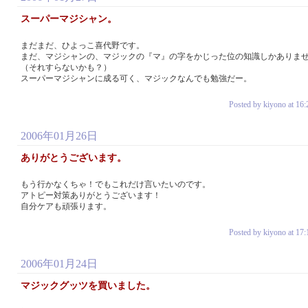
スーパーマジシャン。
まだまだ、ひよっこ喜代野です。
まだ、マジシャンの、マジックの『マ』の字をかじった位の知識しかありま
（それすらないかも？）
スーパーマジシャンに成る可く、マジックなんでも勉強だー。
Posted by kiyono at 16:
2006年01月26日
ありがとうございます。
もう行かなくちゃ！でもこれだけ言いたいのです。
アトピー対策ありがとうございます！
自分ケアも頑張ります。
Posted by kiyono at 17:
2006年01月24日
マジックグッツを買いました。