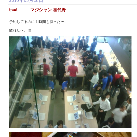
2010年05月28日
ipad マジシャン 喜代野
予約してるのに１時間も待った〜。
疲れた〜。!!!