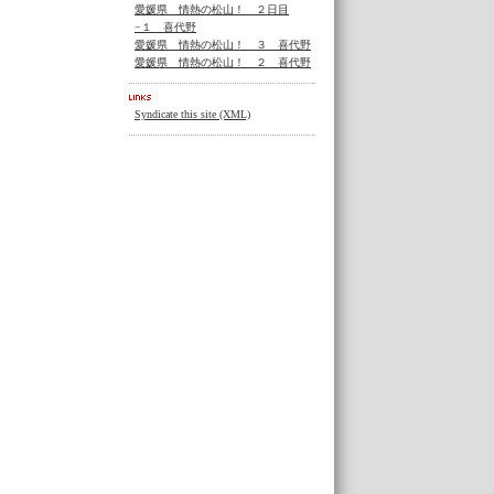
愛媛県 情熱の松山！ ２日目
−１ 喜代野
愛媛県 情熱の松山！ ３ 喜代野
愛媛県 情熱の松山！ ２ 喜代野
Syndicate this site (XML)