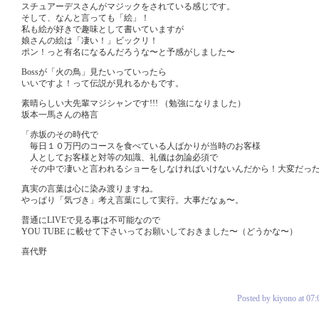
スチュアーデスさんがマジックをされている感じです。
そして、なんと言っても「絵」！
私も絵が好きで趣味として書いていますが
娘さんの絵は「凄い！」ビックリ！
ポン！っと有名になるんだろうな〜と予感がしました〜
Bossが「火の鳥」見たいっていったら
いいですよ！って伝説が見れるかもです。
素晴らしい大先輩マジシャンです!!! （勉強になりました）
坂本一馬さんの格言
「赤坂のその時代で
毎日１０万円のコースを食べている人ばかりが当時のお客様
人としてお客様と対等の知識、礼儀は勿論必須で
その中で凄いと言われるショーをしなければいけないんだから！大変だっ
真実の言葉は心に染み渡りますね。
やっぱり「気づき」考え言葉にして実行。大事だなぁ〜。
普通にLIVEで見る事は不可能なので
YOU TUBE に載せて下さいってお願いしておきました〜（どうかな〜）
喜代野
Posted by kiyono at 07: