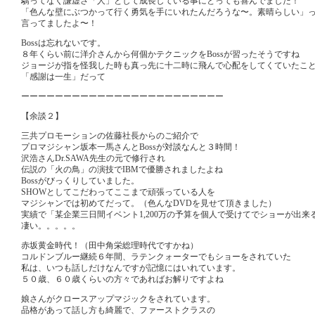
驕ってなく謙虚さ「人」として成長している事にとっても喜んでました！
「色んな壁にぶつかって行く勇気を手にいれたんだろうな〜。素晴らしい」
言ってましたよ〜！
Bossは忘れないです。
８年くらい前に洋介さんから何個かテクニックをBossが習ったそうですね
ジョージが指を怪我した時も真っ先に十二時に飛んで心配をしてくていたこ
「感謝は一生」だって
ーーーーーーーーーーーーーーーーーーーーーーーー
【余談２】
三共プロモーションの佐藤社長からのご紹介で
プロマジシャン坂本一馬さんとBossが対談なんと３時間！
沢浩さんDr.SAWA先生の元で修行され
伝説の「火の鳥」の演技でIBMで優勝されましたよね
Bossがびっくりしていました。
SHOWとしてこだわってここまで頑張っている人を
マジシャンでは初めてだって。（色んなDVDを見せて頂きました）
実績で「某企業三日間イベント1,200万の予算を個人で受けてでショーが出来
凄い。。。。。
赤坂黄金時代！（田中角栄総理時代ですかね）
コルドンブルー継続６年間、ラテンクォーターでもショーをされていた
私は、いつも話しだけなんですが記憶にはいれています。
５０歳、６０歳くらいの方々であればお解りですよね
娘さんがクロースアップマジックをされています。
品格があって話し方も綺麗で、ファーストクラスの