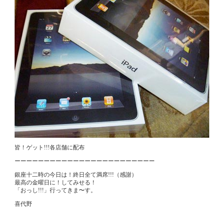
皆！ゲット!!!各店舗に配布
ーーーーーーーーーーーーーーーーーーーーーーーー
銀座十二時の今日は！終日全て満席!!!（感謝）
最高の金曜日に！してみせる！
「おっし!!!」行ってきま〜す。
喜代野