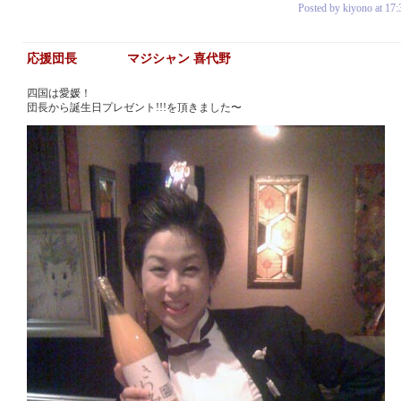
Posted by kiyono at 17:
応援団長 マジシャン 喜代野
四国は愛媛！
団長から誕生日プレゼント!!!を頂きました〜