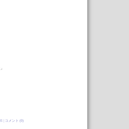
た」
01 |
コメント (0)