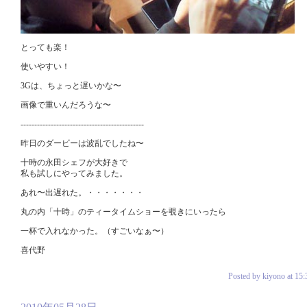
とっても楽！
使いやすい！
3Gは、ちょっと遅いかな〜
画像で重いんだろうな〜
---------------------------------------------
昨日のダービーは波乱でしたね〜
十時の永田シェフが大好きで
私も試しにやってみました。
あれ〜出遅れた。・・・・・・・
丸の内「十時」のティータイムショーを覗きにいったら
一杯で入れなかった。（すごいなぁ〜）
喜代野
Posted by kiyono at 15: