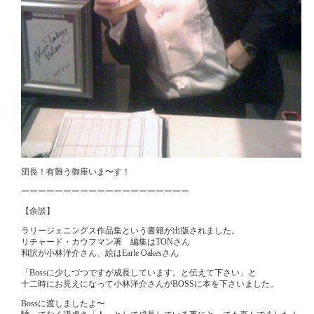
団長！有難う御座いま〜す！
ーーーーーーーーーーーーーーーーーーーー
【余談】
ラリージェニングス作品集という書籍が出版されました。
リチャード・カウフマン著 編集はTONさん
和訳が小林洋介さん、絵はEarle Oakesさん
「Bossに少しづつですが成長しています。と伝えて下さい」と
十二時にお見えになって小林洋介さんがBOSSに本を下さいました。
Bossに渡しましたよ〜